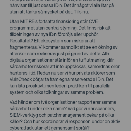
hänvisar till just dessa ID:n. Det är något vi alla litar på
utan att tänka så mycket på det. Tills nu.
Utan MITRE:s fortsatta finansiering står CVE-
programmet utan central styrning. Det finns risk att
tilldelningen av nya ID:n fördröjs eller upphör.
Resultatet? Ett ekosystem som riskerar att
fragmenteras. Vi kommer sannolikt att se en ökning av
attacker som realiseras just på grund av detta. Alla
digitala organisationer står inför en tuff utmaning, där
sårbarheter riskerar att inte upptäckas, samordnas eller
hanteras i tid. Redan nu ser vi hur privata aktörer som
VulnCheck börjar ta fram egna reserverade ID:n. Det
kan låta proaktivt, men leder i praktiken till parallella
system och olika tolkningar av samma problem.
Vad händer om två organisationer rapporterar samma
sårbarhet under olika namn? Vad gör vi när scanners,
SIEM-verktyg och patchmanagement pekar på olika
källor? Och hur koordinerar vi responsen under en aktiv
cyberattack utan ett gemensamt språk?