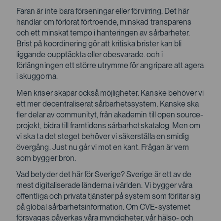
Faran är inte bara förseningar eller förvirring. Det här
handlar om förlorat förtroende, minskad transparens
och ett minskat tempo i hanteringen av sårbarheter.
Brist på koordinering gör att kritiska brister kan bli
liggande oupptäckta eller obesvarade. och i
förlängningen ett större utrymme för angripare att agera
i skuggorna.
Men kriser skapar också möjligheter. Kanske behöver vi
ett mer decentraliserat sårbarhetssystem. Kanske ska
fler delar av communityt, från akademin till open source-
projekt, bidra till framtidens sårbarhetskatalog. Men om
vi ska ta det steget behöver vi säkerställa en smidig
övergång. Just nu går vi mot en kant. Frågan är vem
som bygger bron.
Vad betyder det här för Sverige? Sverige är ett av de
mest digitaliserade länderna i världen. Vi bygger våra
offentliga och privata tjänster på system som förlitar sig
på global sårbarhetsinformation. Om CVE-systemet
försvagas påverkas våra myndigheter, vår hälso- och