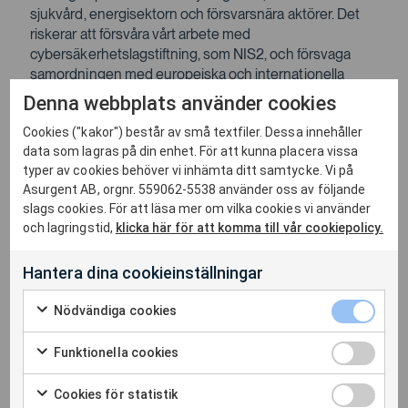
sjukvård, energisektorn och försvarsnära aktörer. Det
riskerar att försvåra vårt arbete med
cybersäkerhetslagstiftning, som NIS2, och försvaga
samordningen med europeiska och internationella
partners. Kort sagt: om vi inte har ett pålitligt sätt att
Denna webbplats använder cookies
identifiera och spåra sårbarheter, får vi svårt att skydda
Cookies ("kakor") består av små textfiler. Dessa innehåller
oss.
data som lagras på din enhet. För att kunna placera vissa
Cybersäkerhet kräver samverkan. Och samverkan
typer av cookies behöver vi inhämta ditt samtycke. Vi på
kräver gemensamma referensramar. Det är dags att
Asurgent AB, orgnr. 559062-5538 använder oss av följande
prata om hur vi säkrar just dem.
slags cookies. För att läsa mer om vilka cookies vi använder
och lagringstid,
klicka här för att komma till vår cookiepolicy.
Hur tar vi oss vidare?
Vi i cybersäkerhetscommunityt behöver samla oss
Hantera dina cookieinställningar
kring ett gemensamt ansvar. Svenska leverantörer,
myndigheter och forskningsmiljöer bör tillsammans
Nödvändiga cookies
utforska hur vi kan bidra till en mer robust, öppen och
pålitlig sårbarhetsdatabas. Vi måste både ställa krav på
Funktionella cookies
fortsatt internationellt samarbete och samtidigt bygga
upp alternativ som står på egna ben. Men det ställer
Cookies för statistik