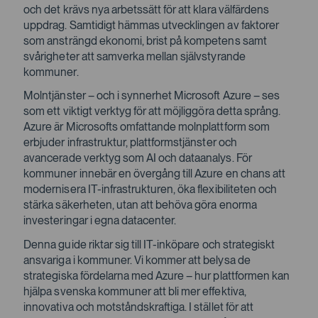
och det krävs nya arbetssätt för att klara välfärdens
uppdrag. Samtidigt hämmas utvecklingen av faktorer
som ansträngd ekonomi, brist på kompetens samt
svårigheter att samverka mellan självstyrande
kommuner.
Molntjänster – och i synnerhet Microsoft Azure – ses
som ett viktigt verktyg för att möjliggöra detta språng.
Azure är Microsofts omfattande molnplattform som
erbjuder infrastruktur, plattformstjänster och
avancerade verktyg som AI och dataanalys. För
kommuner innebär en övergång till Azure en chans att
modernisera IT-infrastrukturen, öka flexibiliteten och
stärka säkerheten, utan att behöva göra enorma
investeringar i egna datacenter.
Denna guide riktar sig till IT-inköpare och strategiskt
ansvariga i kommuner. Vi kommer att belysa de
strategiska fördelarna med Azure – hur plattformen kan
hjälpa svenska kommuner att bli mer effektiva,
innovativa och motståndskraftiga. I stället för att