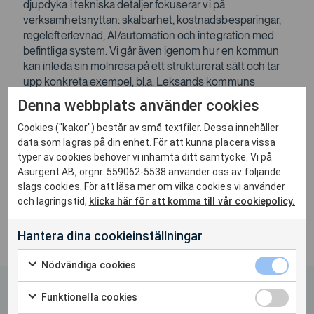
djupdyka i tekniska detaljer fokuserar vi på
verksamhetsnyttan: skalbarhet, kostnadsbesparingar,
regelefterlevnad, AI/automation och integration med
befintliga system. Vi går även igenom hur en kommun
kan inleda sin molnresa på ett strukturerat sätt och tar
upp konkreta exempel, bl.a. Leksands kommuns
lyckade migrering. Vidare behandlas säkerhetsaspekter
Denna webbplats använder cookies
som GDPR, NIS2 och DPF, samt hur Azure adresserar
dessa krav. Avslutningsvis diskuterar vi hur
Cookies ("kakor") består av små textfiler. Dessa innehåller
data som lagras på din enhet. För att kunna placera vissa
molnteknologi kan stödja framtidens hållbara och
typer av cookies behöver vi inhämta ditt samtycke. Vi på
innovativa kommunala verksamhet. Målet är att ge en
Asurgent AB, orgnr. 559062-5538 använder oss av följande
tydlig bild av varför Azure är relevant för kommuner –
slags cookies. För att läsa mer om vilka cookies vi använder
och hur man praktiskt kan gå till väga för att realisera
och lagringstid,
klicka här för att komma till vår cookiepolicy.
dess fördelar.
Hantera dina cookieinställningar
Nödvändiga cookies
Funktionella cookies