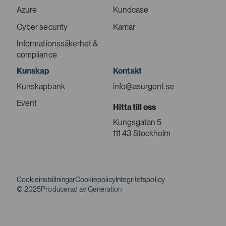
Azure
Kundcase
Cyber security
Karriär
Informationssäkerhet &
compliance
Kunskap
Kontakt
Kunskapbank
info@asurgent.se
Event
Hitta till oss
Kungsgatan 5
111 43 Stockholm
Cookieinställningar
Cookiepolicy
Integritetspolicy
© 2025
Producerad av Generation