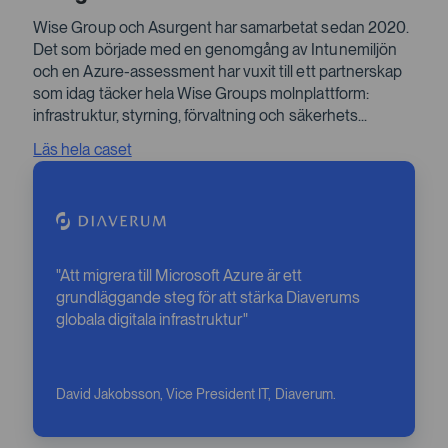
Wise Group och Asurgent har samarbetat sedan 2020.
Det som började med en genomgång av Intunemiljön
och en Azure-assessment har vuxit till ett partnerskap
som idag täcker hela Wise Groups molnplattform:
infrastruktur, styrning, förvaltning och säkerhets...
Läs hela caset
Att migrera till Microsoft Azure är ett
grundläggande steg för att stärka Diaverums
globala digitala infrastruktur
David Jakobsson, Vice President IT, Diaverum.