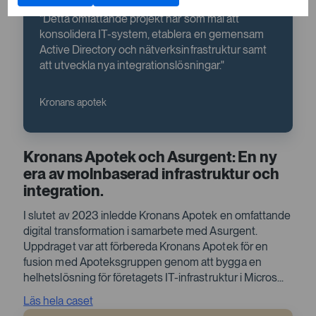
Detta omfattande projekt har som mål att
konsolidera IT-system, etablera en gemensam
Active Directory och nätverksinfrastruktur samt
att utveckla nya integrationslösningar.
Kronans apotek
Kronans Apotek och Asurgent: En ny
era av molnbaserad infrastruktur och
integration.
I slutet av 2023 inledde Kronans Apotek en omfattande
digital transformation i samarbete med Asurgent.
Uppdraget var att förbereda Kronans Apotek för en
fusion med Apoteksgruppen genom att bygga en
helhetslösning för företagets IT-infrastruktur i Micros...
Läs hela caset