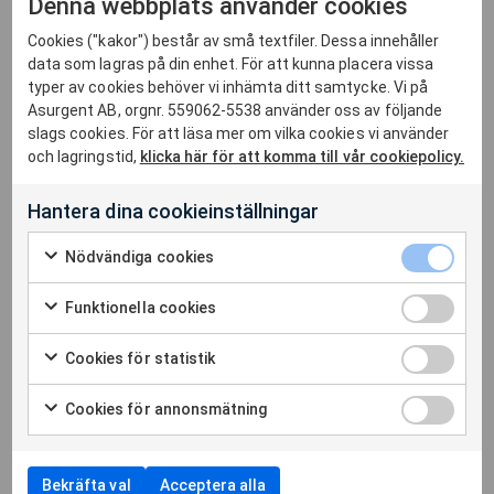
Denna webbplats använder cookies
långsiktig partner i vårt säkerhetsarbete
Cookies ("kakor") består av små textfiler. Dessa innehåller
Mikael Gottfridsson, Director Cloud & Infrastructure på
data som lagras på din enhet. För att kunna placera vissa
NCAB
typer av cookies behöver vi inhämta ditt samtycke. Vi på
Asurgent AB, orgnr. 559062-5538 använder oss av följande
slags cookies. För att läsa mer om vilka cookies vi använder
NCAB och Asurgent: Global
och lagringstid,
klicka här för att komma till vår cookiepolicy.
säkerhetsövervakning för
högteknologisk tillverkning
Hantera dina cookieinställningar
Som global tillverkare av högteknologiska mönsterkort
Nödvändiga cookies
med verksamhet i över 25 länder ställer NCAB extremt
höga krav på säkerhet, driftstabilitet och dataintegritet.
Funktionella cookies
När bolaget behövde förstärka sin
säkerhetsövervakning och förbättra sin befintliga Mic...
Cookies för statistik
Läs hela caset
Cookies för annonsmätning
Bekräfta val
Acceptera alla