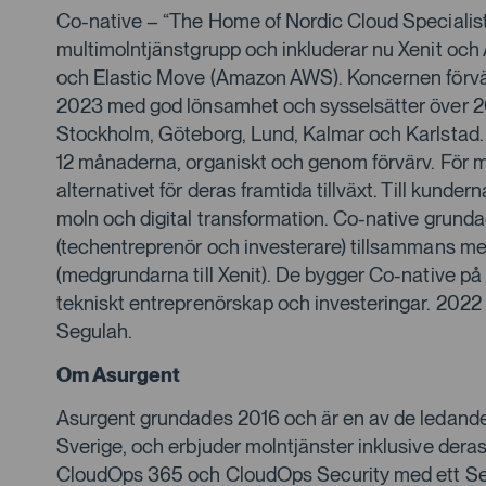
Co-native – “The Home of Nordic Cloud Specialist
multimolntjänstgrupp och inkluderar nu Xenit och
och Elastic Move (Amazon AWS). Koncernen förvä
2023 med god lönsamhet och sysselsätter över 2
Stockholm, Göteborg, Lund, Kalmar och Karlstad.
12 månaderna, organiskt och genom förvärv. För mo
alternativet för deras framtida tillväxt. Till kunder
moln och digital transformation. Co-native grund
(techentreprenör och investerare) tillsammans m
(medgrundarna till Xenit). De bygger Co-native på 
tekniskt entreprenörskap och investeringar. 2022
Segulah.
Om Asurgent
Asurgent grundades 2016 och är en av de ledande 
Sverige, och erbjuder molntjänster inklusive der
CloudOps 365 och CloudOps Security med ett Se