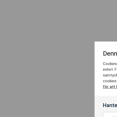
Denn
Cookies 
enhet. F
samtyck
cookies.
för att
Hante