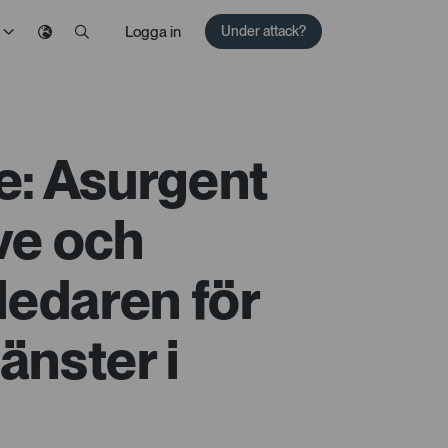
Logga in
Under attack?
: Asurgent
ve och
edaren för
änster i