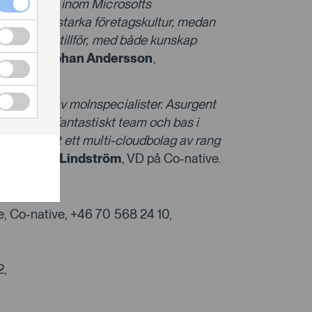
stor spelare inom Microsofts
 bygga vår starka företagskultur, medan
örre grupp tillför, med både kunskap
säger
Stephan Andersson
,
bestående av molnspecialister. Asurgent
ns och ett fantastiskt team och bas i
v och skapat ett multi-cloudbolag av rang
äger
Linus Lindström
, VD på Co-native.
e, Co-native, +46 70 568 24 10,
2,