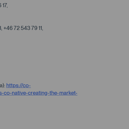
 17,
, +46 72 543 79 11,
a):
https://co-
s-co-native-creating-the-market-