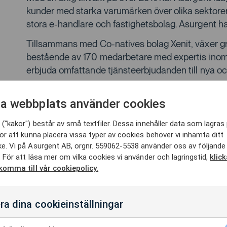
kunder med starka varumärken över olika sektorer,
stora e-handlare och fastighetsbolag. Asurgent ha
Tillsammans med Co-natives bolag Xenit, växer gru
bestående av 170 medarbetare med expertis inom
erbjuda omfattande tjänsteerbjudanden till nya och
Med Asurgent blir Co-native en specialistgrupper
a webbplats använder cookies
som erbjuder toppmoderna tjänster inom Micros
en förväntad omsättning på 375 miljoner kronor 
("kakor") består av små textfiler. Dessa innehåller data som lagras 
ör att kunna placera vissa typer av cookies behöver vi inhämta ditt
Asurgent behåller sin autonomi, kultur, organisati
e. Vi på Asurgent AB, orgnr. 559062-5538 använder oss av följande
kundrelationer. Co-native kommer fokusera på att
 För att läsa mer om vilka cookies vi använder och lagringstid,
klic
gruppen. Asurgents anställda får möjligheten att bl
 komma till vår cookiepolicy.
I och med transaktionen blir Asurgents grundare 
medgrundare, Ulf Engerby och Stephan Andersson t
ra dina cookieinställningar
”Som en del av Co-native ser vi fram mot att fort