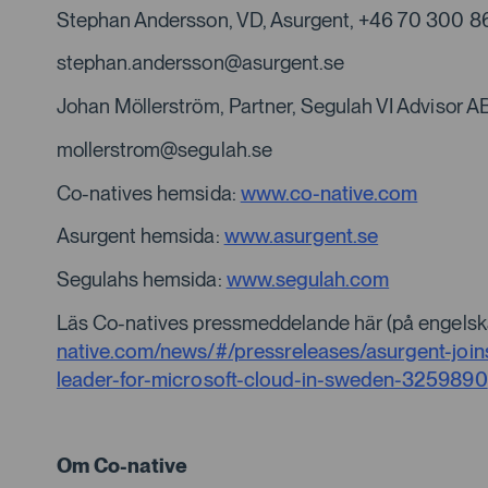
Stephan Andersson, VD, Asurgent, +46 70 300 86
stephan.andersson@asurgent.se
Johan Möllerström, Partner, Segulah VI Advisor AB
mollerstrom@segulah.se
Co-natives hemsida:
www.co-native.com
Asurgent hemsida:
www.asurgent.se
Segulahs hemsida:
www.segulah.com
Läs Co-natives pressmeddelande här (på engelsk
native.com/news/#/pressreleases/asurgent-join
leader-for-microsoft-cloud-in-sweden-3259890
Om Co-native