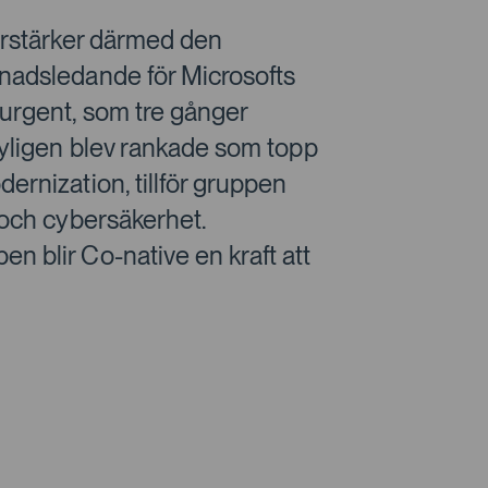
förstärker därmed den
knadsledande för Microsofts
urgent, som tre gånger
nyligen blev rankade som topp
ernization, tillför gruppen
 och cybersäkerhet.
n blir Co-native en kraft att