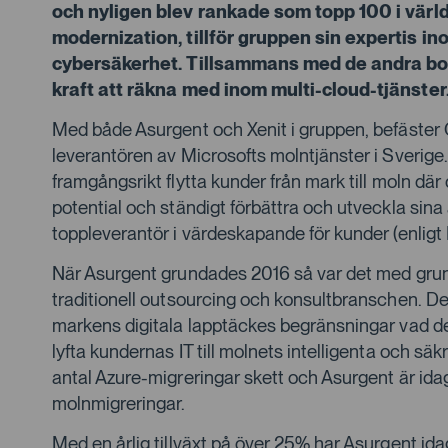
och nyligen blev rankade som topp 100 i värl
modernization, tillför gruppen sin expertis i
cybersäkerhet. Tillsammans med de andra bol
kraft att räkna med inom multi-cloud-tjänster
Med både Asurgent och Xenit i gruppen, befäster 
leverantören av Microsofts molntjänster i Sverige.
framgångsrikt flytta kunder från mark till moln där
potential och ständigt förbättra och utveckla sin
toppleverantör i värdeskapande för kunder (enlig
När Asurgent grundades 2016 så var det med grun
traditionell outsourcing och konsultbranschen. De
markens digitala lapptäckes begränsningar vad det
lyfta kundernas IT till molnets intelligenta och säk
antal Azure-migreringar skett och Asurgent är ida
molnmigreringar.
Med en årlig tillväxt på över 25% har Asurgent id