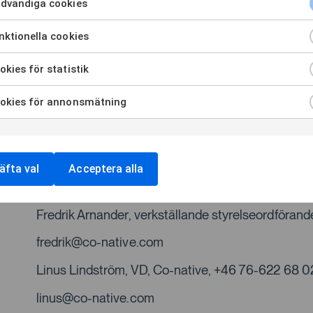
Vi ser fram mot att se Asurgent & Xenit skapa en 
dvändiga cookies
molntjänster. Som företag kommer vi fortsätta att
ktionella cookies
vi kan åtnjuta de resurser och synergier som en st
inom Microsofts molntjänser och Amazons AWS.”
kies för statistik
medgrundare och VD för Asurgent.
okies för annonsmätning
”Vi välkomnar Asurgent med glädje till vår grupp 
tillför en stark molnkultur, unik Microsoft-kompete
Stockholm. Med Asurgent har vi tagit ett stort kli
och vi ser fram mot att börja jobba tillsammans”
s
äfta val
Acceptera alla
Kontakter och mer information
Fredrik Arnander, verkställande styrelseordförand
fredrik@co-native.com
Linus Lindström, VD, Co-native, +46 76-622 68 0
linus@co-native.com