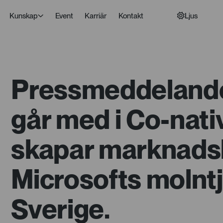
Kunskap
Event
Karriär
Kontakt
Ljus
Pressmeddelande
går med i Co-nati
skapar marknadsl
Microsofts molntj
Sverige.