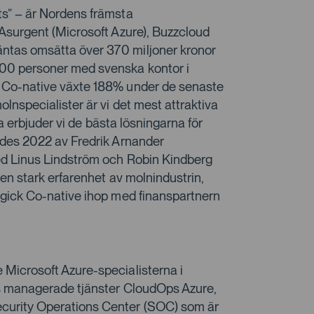
s” – är Nordens främsta
 Asurgent (Microsoft Azure), Buzzcloud
ntas omsätta över 370 miljoner kronor
00 personer med svenska kontor i
 Co-native växte 188% under de senaste
lnspecialister är vi det mest attraktiva
na erbjuder vi de bästa lösningarna för
ades 2022 av Fredrik Arnander
ed Linus Lindström och Robin Kindberg
en stark erfarenhet av molnindustrin,
 gick Co-native ihop med finanspartnern
Microsoft Azure-specialisterna i
as managerade tjänster CloudOps Azure,
curity Operations Center (SOC) som är