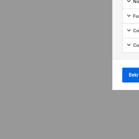
Nö
Fun
Coo
Co
Bekr