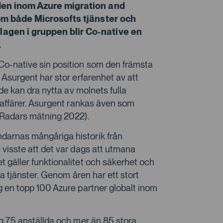
den inom Azure migration and
nom både Microsofts tjänster och
agen i gruppen blir Co-native en
.
Co-native sin position som den främsta
 Asurgent har stor erfarenhet av att
 de kan dra nytta av molnets fulla
a affärer. Asurgent rankas även som
t Radars mätning 2022).
darnas mångåriga historik från
 visste att det var dags att utmana
 gäller funktionalitet och säkerhet och
ra tjänster. Genom åren har ett stort
g en topp 100 Azure partner globalt inom
ag 75 anställda och mer än 85 stora