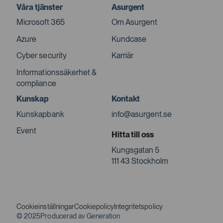
Våra tjänster
Asurgent
Microsoft 365
Om Asurgent
Azure
Kundcase
Cyber security
Karriär
Informationssäkerhet &
compliance
Kunskap
Kontakt
Kunskapbank
info@asurgent.se
Event
Hitta till oss
Kungsgatan 5
111 43 Stockholm
Cookieinställningar
Cookiepolicy
Integritetspolicy
© 2025
Producerad av Generation