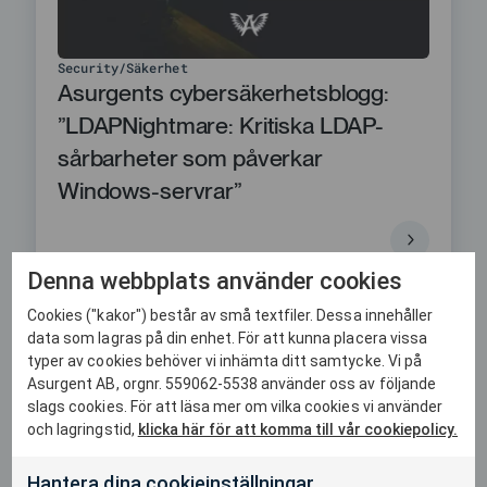
Security
Säkerhet
Asurgents cybersäkerhetsblogg:
”LDAPNightmare: Kritiska LDAP-
sårbarheter som påverkar
Windows-servrar”
Denna webbplats använder cookies
Cookies ("kakor") består av små textfiler. Dessa innehåller
data som lagras på din enhet. För att kunna placera vissa
Security
Säkerhet
typer av cookies behöver vi inhämta ditt samtycke. Vi på
Asurgent Cybersäkerhetsblogg:
Asurgent AB, orgnr. 559062-5538 använder oss av följande
slags cookies. För att läsa mer om vilka cookies vi använder
Patch för DoS-sårbarhet i PAN-OS
och lagringstid,
klicka här för att komma till vår cookiepolicy.
— uppdatera omedelbart, meddelar
Palo Alto
Hantera dina cookieinställningar